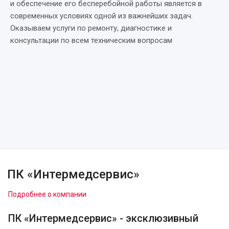
и обеспечение его бесперебойной работы является в
современных условиях одной из важнейших задач.
Оказываем услуги по ремонту, диагностике и
консультации по всем техническим вопросам
Стоматологическое оборудование
Стоматологический материал
159 товаров
CAD/CAM
116 товаров
Зуботехническое Оборудование
92 товаров
Зуботехнический материал
162 товаров
Оборудование и инструменты
376 товаров
5 товаров
ПК «Интермедсервис»
Подробнее о компании
ПК «Интермедсервис» - эксклюзивный