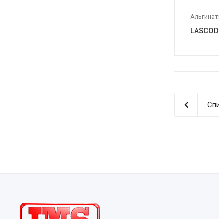
Альгина
LASCOD 
Спи