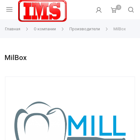
0
Главная
О компании
Производители
MilBox
MilBox