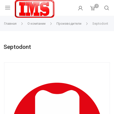
0
Главная
О компании
Производители
Septodont
Septodont