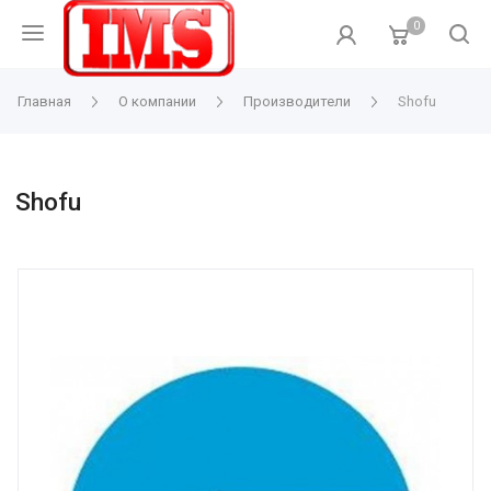
0
Главная
О компании
Производители
Shofu
Shofu