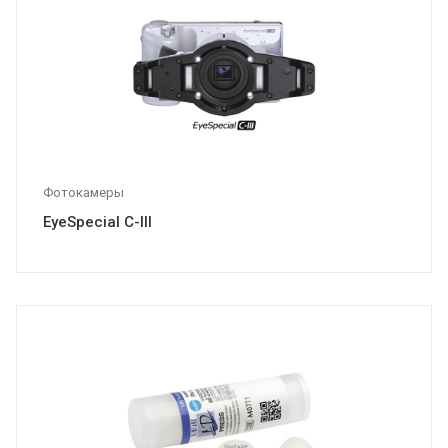
Фотокамеры
EyeSpecial C-III