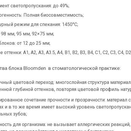
ент светопропускания: до 49%;
ргенность: Полная биосовместимость;
урный режим для спекания: 1450°C;
 98 мм, 95 мм, 92×75 мм;
локов: от 12 до 25 мм;
оттенки: A1, A2, A3, A3.5, A4, B1, B2, B3, B4, C1, C2, C3, C4, D
ва блока Bloomden в стоматологической практике:
чный цветовой переход: многослойная структура материал
енной глубиной оттенков, повторяя цветовой профиль натур
ированное сочетание прочности и прозрачности: материал
ах и в то же время имеет высокий уровень светопропускан
ьных зубов;
ность для организма: не вызывает аллергических реакций