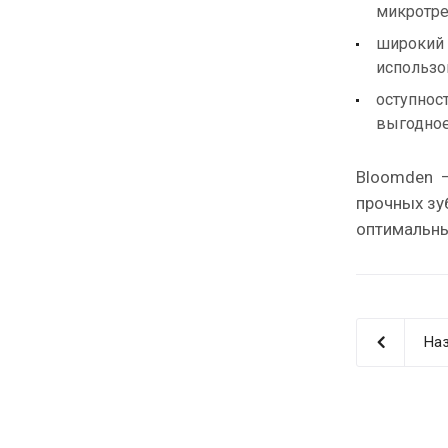
микротре
широкий 
использо
оступнос
выгодное
Bloomden —
прочных зу
оптимальны
Наз