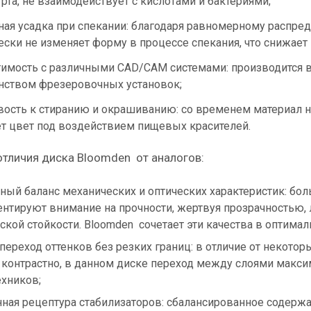
 рта, не взаимодействует с кислотами и бактериями;
ная усадка при спекании: благодаря равномерному распре
ески не изменяет форму в процессе спекания, что снижает
имость с различными CAD/CAM системами: производится в
ством фрезеровочных установок;
вость к стиранию и окрашиванию: со временем материал не
т цвет под воздействием пищевых красителей.
тличия диска Bloomden от аналогов:
ный баланс механических и оптических характеристик: б
ентируют внимание на прочности, жертвуя прозрачностью
ской стойкости. Bloomden сочетает эти качества в оптима
переход оттенков без резких границ: в отличие от некото
контрастно, в данном диске переход между слоями максим
ехников;
ная рецептура стабилизаторов: сбалансированное содержа