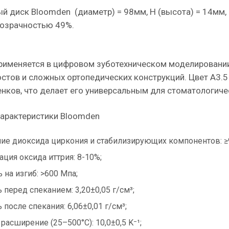
й диск Bloomden (диаметр) = 98мм, H (высота) = 14мм
озрачностью 49%.
рименяется в цифровом зуботехническом моделировании
остов и сложных ортопедических конструкций. Цвет A3.5
енков, что делает его универсальным для стоматологиче
арактеристики Bloomden
ие диоксида циркония и стабилизирующих компонентов: ≥
ция оксида иттрия: 8-10%;
 на изгиб: >600 Мпа;
 перед спеканием: 3,20±0,05 г/см³;
 после спекания: 6,06±0,01 г/см³;
расширение (25–500°C): 10,0±0,5 K⁻¹;