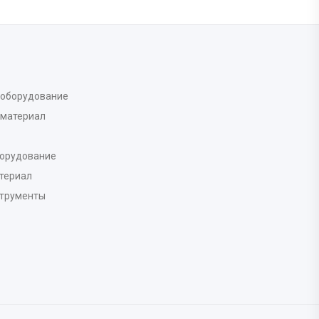
 оборудование
 материал
борудование
териал
струменты