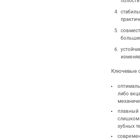
полости
стабиль
практич
совмест
большин
устойчи
изменяе
Ключевые о
оптималь
либо акц
механиче
плавный 
слишком 
зубных т
современ