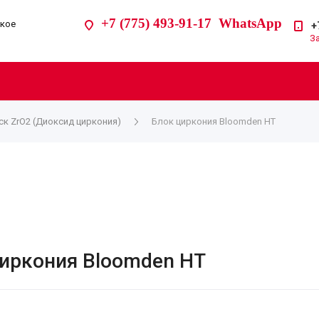
+7 (775) 493-91-17 WhatsApp
ское
+
З
к ZrO2 (Диоксид циркония)
Блок циркония Bloomden HT
иркония Bloomden HT