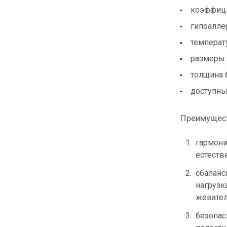
коэффици
гипоалле
температ
размеры:
толщина б
доступные 
Преимущест
гармони
естеств
сбаланс
нагрузк
жевател
безопас