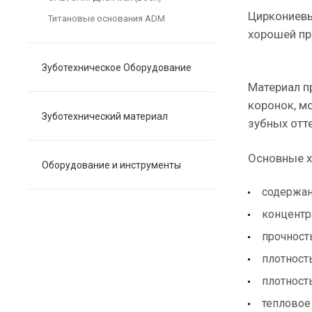
Циркониевы
Титановые основания ADM
хорошей пр
Зуботехническое Оборудование
Материал п
коронок, м
Зуботехнический материал
зубных отт
Основные х
Оборудование и инструменты
содержан
концентра
прочность
плотность
плотность
тепловое 