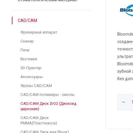
CAD/CAM
Фрезерный аппарат
Bloomde
Сканер
созданн
точност
Печи
ультрат
Вытяжки
Bloomde
3D Принтер
зубной 
Аксессуары
без доп
Фрезы CAD/CAM
CAD/CAM полимеры - смолы
CAD/CAM Диск ZrO2 (Диоксид
циркония)
CAD/CAM Диск
PMMA(Пластмасса)
CAD/CAM Диск wax (Воск)