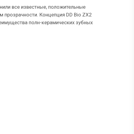
нили все известные, положительные
м прозрачности. Концепция DD Bio ZX2
реимущества полн-керамических зубных