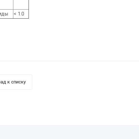
иды
< 1.0
ад к списку