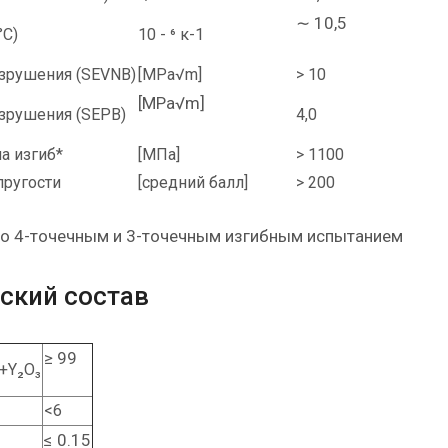
∼ 10,5
°C)
10 - ⁶ к-1
азрушения (SEVNB)
[MPa√m]
> 10
[MPa√m]
азрушения (SEPB)
4,0
а изгиб*
[МПа]
> 1100
пругости
[средний балл]
> 200
о 4-точечным и 3-точечным изгибным испытанием
ский состав
≥ 99
 +Y₂O₃
<6
≤ 0.15