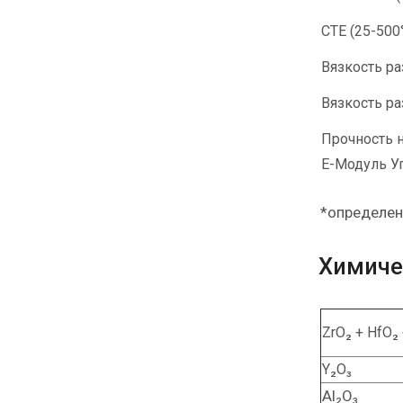
CTE (25-500
Вязкость р
Вязкость р
Прочность н
E-Модуль У
*определен
Химиче
ZrO₂ + HfO₂
Y₂O₃
Al₂O₃