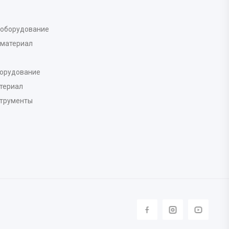
 оборудование
 материал
борудование
териал
струменты