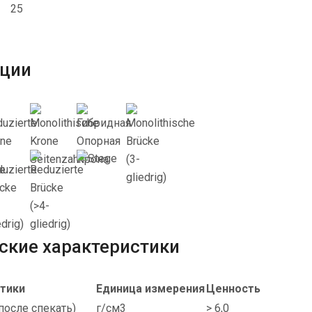
25
ции
ские характеристики
тики
Единица измерения
Ценность
после спекать)
г/см3
> 6,0