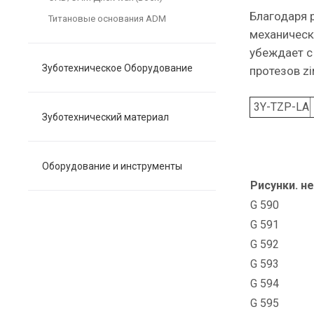
Благодаря 
Титановые основания ADM
механическ
убеждает с
Зуботехническое Оборудование
протезов zi
3Y-TZP-LA
Зуботехнический материал
Оборудование и инструменты
Рисунки. не
G 590
G 591
G 592
G 593
G 594
G 595