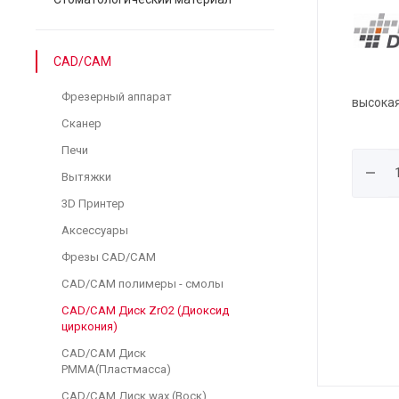
CAD/CAM
Фрезерный аппарат
высокая
Сканер
Печи
Вытяжки
3D Принтер
Аксессуары
Фрезы CAD/CAM
CAD/CAM полимеры - смолы
CAD/CAM Диск ZrO2 (Диоксид
циркония)
CAD/CAM Диск
PMMA(Пластмасса)
CAD/CAM Диск wax (Воск)