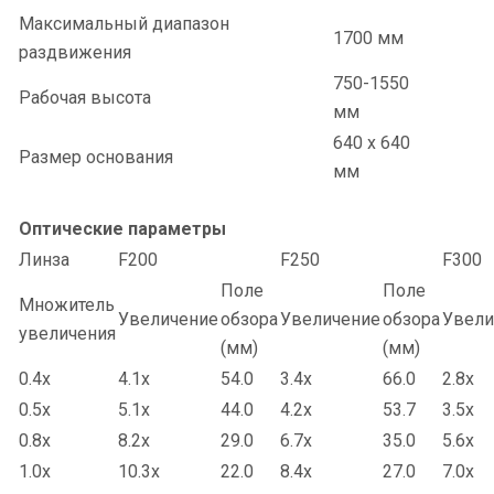
Максимальный диапазон
1700 мм
раздвижения
750-1550
Рабочая высота
мм
640 х 640
Размер основания
мм
Оптические параметры
Линза
F200
F250
F300
Поле
Поле
Множитель
Увеличение
обзора
Увеличение
обзора
Увели
увеличения
(мм)
(мм)
0.4x
4.1x
54.0
3.4x
66.0
2.8x
0.5x
5.1x
44.0
4.2x
53.7
3.5x
0.8x
8.2x
29.0
6.7x
35.0
5.6x
1.0x
10.3x
22.0
8.4x
27.0
7.0x