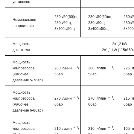
установок
230в/50(60)гц,
230в/50(60)гц,
230в/5
Номинальное
230в/60гц,
230в/60гц,
230в/6
напряжение
3x400в/50гц
3x400в/50гц
3x400
Мощность
2x1,2 kW
двигателя
2x1,1 kW (115в/ 60г
Мощность
– 1
– 1
компрессора
280 л/мин
/
280 л/мин
/
225 
(Рабочее
5бар
5бар
5бар
давление 5-7бар)
Мощность
– 1
– 1
компрессора
270 л/мин
/
270 л/мин
/
215 
(Рабочее
6бар
6бар
6бар
давление 6-8бар)
Мощность
– 1
– 1
компрессора
210 л/мин
/
210 л/мин
/
165 