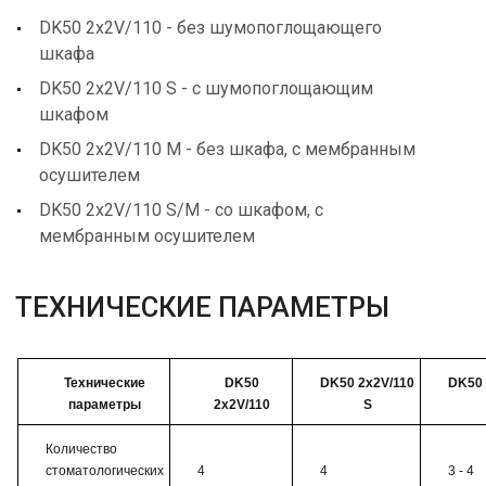
DK50 2x2V/110 - без шумопоглощающего
шкафа
DK50 2x2V/110 S - с шумопоглощающим
шкафом
DK50 2x2V/110 M - без шкафа, с мембранным
осушителем
DK50 2x2V/110 S/M - со шкафом, с
мембранным осушителем
ТЕХНИЧЕСКИЕ ПАРАМЕТРЫ
Технические
DK50
DK50 2x2V/110
DK50 
параметры
2x2V/110
S
Количество
стоматологических
4
4
3 - 4