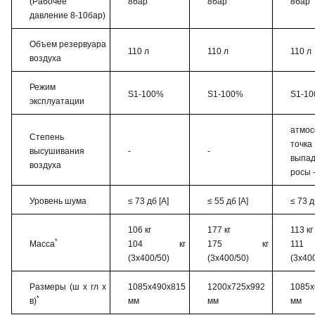
(Рабочее
8бар
8бар
8бар
давление 8-10бар)
Объем резервуара
110 л
110 л
110 л
воздуха
Режим
S1-100%
S1-100%
S1-1
эксплуатации
атмо
Степень
точка
высушивания
-
-
выпа
воздуха
росы 
Уровень шума
≤ 73 дб [A]
≤ 55 дб [A]
≤ 73 д
106 кг
177 кг
113 кг
*
Масса
104 кг
175 кг
11
(3x400/50)
(3x400/50)
(3x40
Размеры (ш х гл х
1085x490x815
1200x725x992
1085x
*
в)
мм
мм
мм