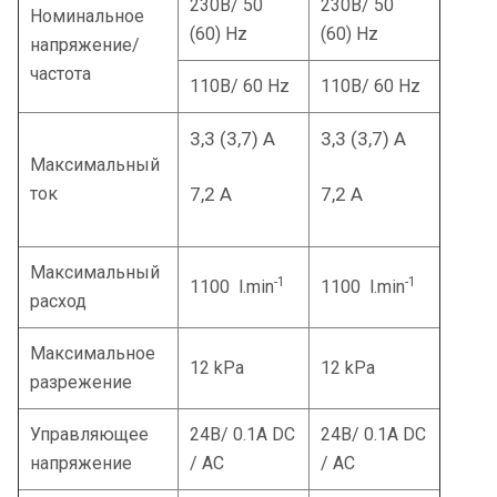
230B/ 50
230B/ 50
Номинальное
(60) Hz
(60) Hz
напряжение/
частота
110B/ 60 Hz
110B/ 60 Hz
3,3 (3,7) A
3,3 (3,7) A
Максимальный
ток
7,2 A
7,2 A
Максимальный
-1
-1
1100 l.min
1100 l.min
расход
Максимальное
12 kPa
12 kPa
разрежение
Управляющее
24B/ 0.1A DC
24B/ 0.1A DC
напряжение
/ AC
/ AC