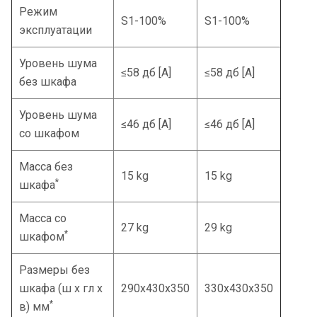
Режим
S1-100%
S1-100%
эксплуатации
Уровень шума
≤58 дб [A]
≤58 дб [A]
без шкафа
Уровень шума
≤46 дб [A]
≤46 дб [A]
со шкафом
Масса без
15 kg
15 kg
*
шкафа
Масса со
27 kg
29 kg
*
шкафом
Размеры без
шкафа (ш x гл x
290x430x350
330x430x350
*
в) мм