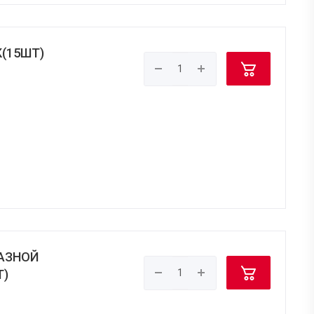
(15ШТ)
АЗНОЙ
Т)