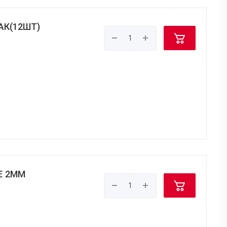
АК(12ШТ)
Е 2ММ