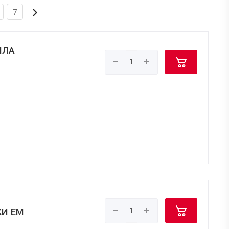
7
ЛЛА
И EM