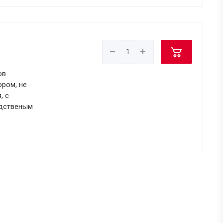
ов
ром, не
, с
едственым