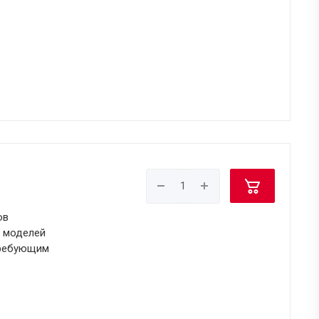
ов
 моделей
требующим