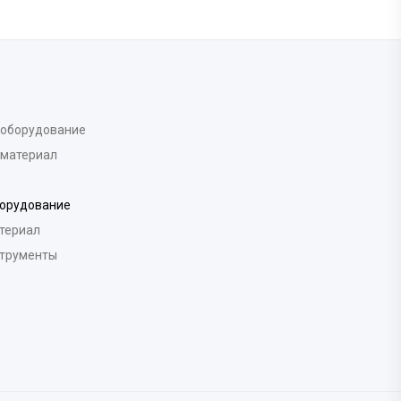
 оборудование
 материал
борудование
териал
струменты