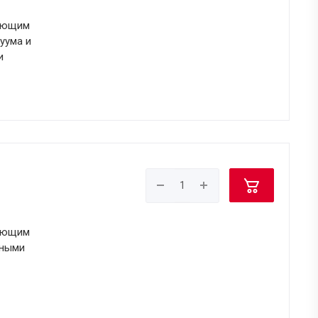
щающим
уума и
и
щающим
вными