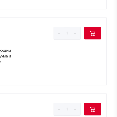
щающим
уума и
и