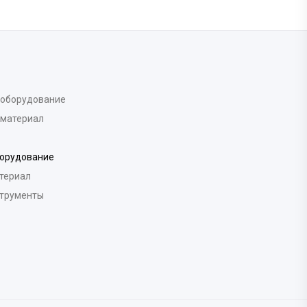
 оборудование
 материал
борудование
териал
струменты