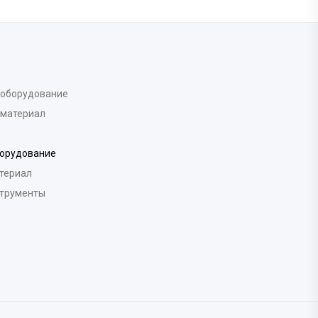
 оборудование
 материал
борудование
териал
струменты