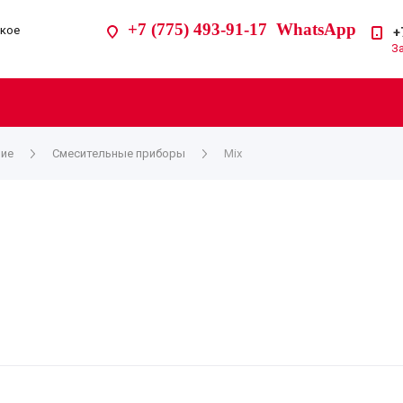
+7 (775) 493-91-17 WhatsApp
ское
+
З
ние
Смесительные приборы
Mix