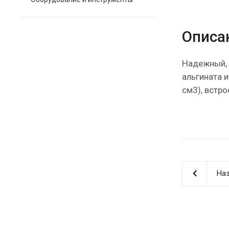
Описа
Надежный, 
альгината 
см3), встр
Наз