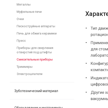
Металлы
Муфельные печи
Характ
Очки
Пескоструйные аппараты
Тип движ
Печь для обжига керамики
ротацио
Пресс
Примене
Приборы для сверления
для стом
отверстий под штифты
лабoрат
Смесительные приборы
Конфигур
Триммеры
компакт
Электрошпатели
Индикато
цифрово
Зуботехнический материал
Другие х
вакуумн
Оборудование и инструменты