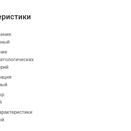
еристики
ения:
нный
ние:
атологических
орий
ация:
ный
р:
й
арактеристики:
ый